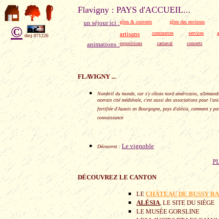
Flavigny : PAYS d'ACCUEIL...
un séjour ici :
gîtes & couverts
gîtes des environs
©
artisans
commerces
services
a
dmj:071226
animations :
expositions
carnaval
concerts
FLAVIGNY ...
Nombril du monde, car s'y côtoie nord américains, allemands, 
ozerain cité médiévale, c'est aussi des associations pour l'an
fortifiée d'Auxois en Bourgogne, pays d'alésia, comment y pas
connaissance
Le vignoble
Découvrez :
PL
DÉCOUVREZ LE CANTON
LE
CHÂTEAU DE BUSSY R
ALÉSIA
, LE SITE DU SIÈGE
LE MUSÉE GORSLINE