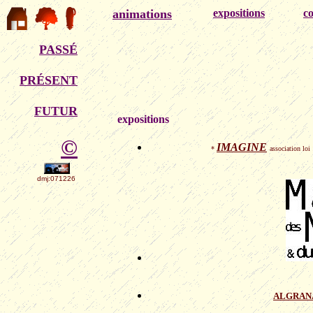
animations
expositions
co
PASSÉ
PRÉSENT
FUTUR
expositions
©
IMAGINE
*
association loi
dmj:071226
ALGRAN