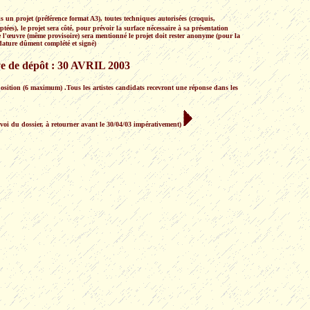
 un projet (préférence format A3), toutes techniques autorisées (croquis,
es), le projet sera côté, pour prévoir la surface nécessaire à sa présentation
de l'œuvre (même provisoire) sera mentionné le projet doit rester anonyme (pour la
dature dûment complété et signé)
ve de dépôt : 30 AVRIL 2003
sition (6 maximum) .Tous les artistes candidats recevront une réponse dans les
nvoi du dossier, à retourner avant le 30/04/03 impérativement)