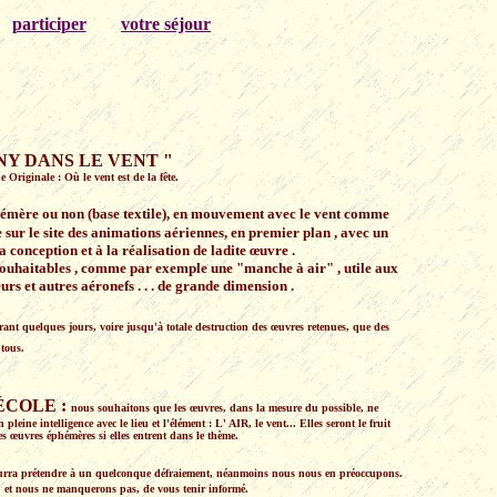
participer
votre séjour
NY DANS LE VENT "
e Originale : Où le vent est de la fête.
émère ou non (base textile), en mouvement avec le vent comme
e sur le site des animations aériennes, en premier plan , avec un
a conception et à la réalisation de ladite œuvre .
e souhaitables , comme par exemple une "manche à air" , utile aux
s et autres aéronefs . . . de grande dimension .
nt quelques jours, voire jusqu'à totale destruction des œuvres retenues, que des
 tous.
ÉCOLE :
nous souhaitons que les œuvres, dans la mesure du possible, ne
pleine intelligence avec le lieu et l'élément : L' AIR, le vent... Elles seront le fruit
es œuvres éphémères si elles entrent dans le thème.
pourra prétendre à un quelconque défraiement, néanmoins nous nous en préoccupons.
, et nous ne manquerons pas, de vous tenir informé.