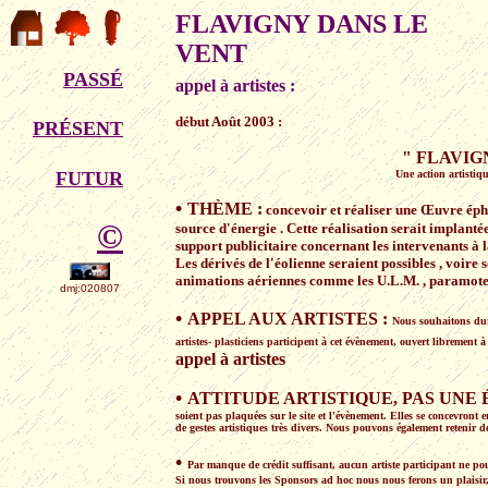
FLAVIGNY
DANS LE
VENT
PASSÉ
appel à artistes :
début Août 2003 :
PRÉSENT
" FLAVIG
FUTUR
Une action artistiqu
•
THÈME :
concevoir et réaliser une Œuvre éph
©
source d'énergie . Cette réalisation serait implanté
support publicitaire concernant les intervenants à l
Les dérivés de l'éolienne seraient possibles , voir
animations aériennes comme les U.L.M. , paramoteur
dmj:020807
•
APPEL AUX ARTISTES :
Nous souhaitons dura
artistes- plasticiens participent à cet évènement, ouvert librement à
appel à artistes
•
ATTITUDE ARTISTIQUE, PAS UNE 
soient pas plaquées sur le site et l'évènement. Elles se concevront en 
de gestes artistiques très divers. Nous pouvons également retenir d
•
Par manque de crédit suffisant, aucun artiste participant ne 
Si nous trouvons les Sponsors ad hoc nous nous ferons un plaisir