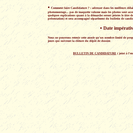
•
Comment faire Candidature ? : adresser dans les meilleurs délais
photomontage... pas de maquette volume mais les photos sont accepté
quelques explications quant à la démarche seront jointes le titre 
présentation) et sera accompagné séparément du bulletin de candi
•
Date impérati
Nous ne pourrons retenir cette année qu'un nombre limité de propo
jours qui suivront la clôture du dépôt de dossier.
BULLETIN DE CANDIDATURE
( joint à l'e